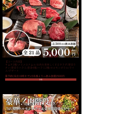
【コース内容】
キムチ3種/メリメロナムル/お肉を美味しくするサラダ/厚切り
タン/厚切りハラミ/赤身4種/ハラミ2種/ホルモンボウル/ライ
ス/デザート
要予約(当日18時まで)/2名様より/+飲み放題2500円
予約