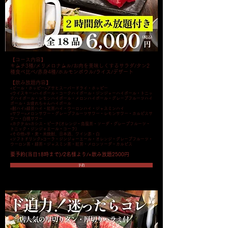
【コース内容】
キムチ3種/メリメロナムル/お肉を美味しくするサラダ/タン2
種食べ比べ/赤身4種/ホルモンボウル/ライス/デザート
【飲み放題内容】
<ビール・ホッピー>アサヒスーパードライ・ホッピー
<ウイスキー>
ハイボール・コークハイボール・ジンジャーハイボール・トニッ
クハイボール・レモンハイボール・メロンハイボール・グレープフルーツハイ
ボール・お疲れちゃんハイボール
<酎ハイ>
緑茶ハイ・紅茶ハイ・ウーロンハイ・ジャスミンハイ
<サワー>メロンサワー・グレープフルーツサワー・レモンサワー・カルピスサ
ワー・白桃サワー
<カクテル>カシス・ピーチ(オレンジ・烏龍茶・ソーダ・グレープフルーツ・
トニック・ジンジャエール・コーラ)
<その他>芋・麦・米焼酎、日本酒、ワイン赤・白
<ソフトドリンク>コーラ・ジンジャーエール・オレンジ・グレープフルーツ・
ウーロン茶・緑茶・ジャスミン茶・紅茶・メロンソーダ・カルピス
要予約(当日18時まで)/2名様より/+飲み放題2500円
予約