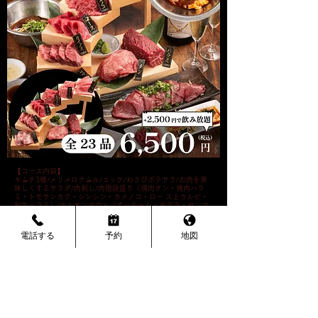
【コース内容】
キムチ3種/メリメロナムル/ユッケ/わさびポテサラ/
お肉を美
味しくするサラダ
/肉刺し/肉階段盛り（塊肉タン・塊肉ハラ
ミ・トモサンカク・シンシン・カメノコ・ロー ス上カルビ・
和牛ハラミ）/ホルモンボウル（てっちゃん・ギアラ・センマ
イ・レバー・ハート）/ライス/デザート
要予約(当日18時まで)/2名様より/+飲み放題2500円
電話する
予約
地図
予約